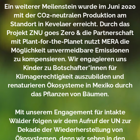
Ein weiterer Meilenstein wurde im Juni 2020
mit der CO2
-
neutralen Produktion am
Standort in
Kevelaer erreicht.
Durch
das
Projekt ZNU goes Zero & die Partnerschaft
mit Plant
-
for
-
the
-
Planet
nutzt
MERA die
Möglichkeit unvermeidbare
Emissionen
zu
kompensieren. Wir engagieren uns
Kinder zu
Botschafter*innen für
Klimagerechtigkeit auszubilden und
renaturieren Ökosysteme in Mexiko durch
das Pflanzen von Bäumen.
Mit unserem Engagement für intakte
Wälder folgen wir dem Aufruf der UN zur
Dekade der
Wiederherstellung von
Ökosystemen, denn wir sehen in den