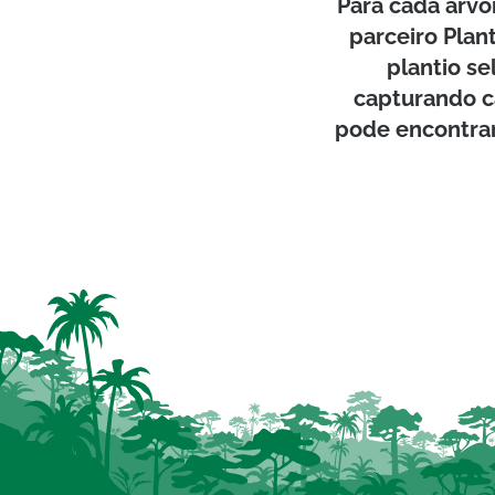
Para cada árvo
parceiro Plan
plantio se
capturando c
pode encontrar