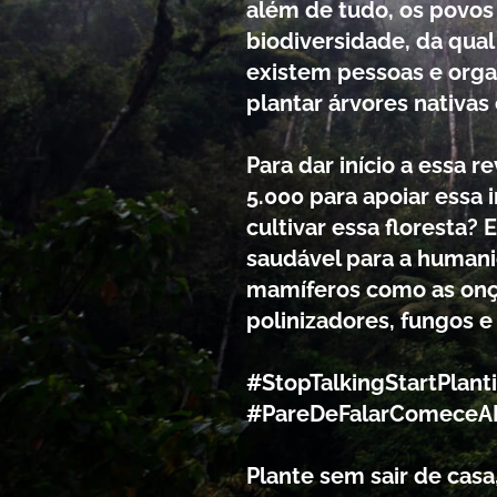
além de tudo, os povos
biodiversidade, da qua
existem pessoas e orga
plantar árvores nativas
Para dar início a essa
5.000 para apoiar essa i
cultivar essa floresta
saudável para a humani
mamíferos como as onça
polinizadores, fungos e
#StopTalkingStartPlant
#PareDeFalarComeceAP
Plante sem sair de cas