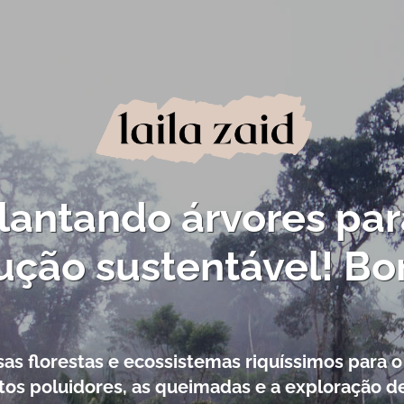
antando árvores para
ução sustentável! Bo
s florestas e ecossistemas riquíssimos para 
s poluidores, as queimadas e a exploração de