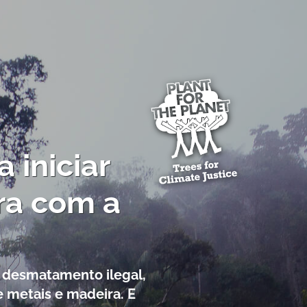
 iniciar
ra com a
o desmatamento ilegal,
 metais e madeira. E