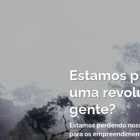
Estamos pl
uma revol
gente?
Estamos perdendo nossa
para os empreendimento