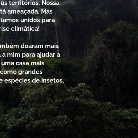
s territórios. Nossa
stá ameaçada. Mas
stamos unidos para
ise climática!
s também doaram mais
ia a mim para ajudar a
m uma casa mais
, como grandes
 espécies de insetos,