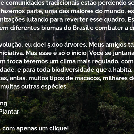
 e comunidades tradicionais estão perdendo seu
l fazemos parte, uma das maiores do mundo, e
nizações lutando para reverter esse quadro. E
 em diferentes biomas do Brasil e combater a cr
 revolução, eu doei 5.000 árvores. Meus amigo
niciativa. Mas esse é só o início. Você se juntar
? Em troca teremos um clima mais regulado, co
dade, e para toda biodiversidade que a habita
s, antas, muitos tipos de macacos, milhares de
 muitas outras espécies.
ing
lantar
a, com apenas um clique!