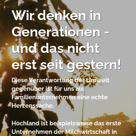
Wir denken in
Generationen -
und das nicht
erst seit gestern!
Diese Verantwortung der Umwelt
gegenüber ist für uns als
Familienunternehmen eine echte
Herzenssache.
Hochland ist beispielsweise das erste
Unternehmen der Milchwirtschaft in